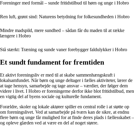
Foreninger med formål – sunde fritidstilbud til børn og unge i Hobro
Ren luft, grønt sind: Naturens betydning for folkesundheden i Hobro
Mindre madspild, mere sundhed – sådan får du maden til at række
længere i Hobro
Stå stærkt: Træning og sunde vaner forebygger faldulykker i Hobro
Et sundt fundament for fremtiden
Et aktivt foreningsliv er med til at skabe sammenhængskraft i
lokalsamfundet. Når børn og unge deltager i fælles aktiviteter, lærer de
at tage hensyn, samarbejde og tage ansvar – værdier, der følger dem
videre i livet. I Hobro er foreningerne derfor ikke blot fritidstilbud, men
en vigtig del af byens sociale og kulturelle fundament.
Forældre, skoler og lokale aktører spiller en central rolle i at støtte op
om foreningslivet. Ved at samarbejde på tværs kan de sikre, at endnu
flere børn og unge får mulighed for at finde deres plads i fællesskabet –
og opleve glæden ved at være en del af noget større.