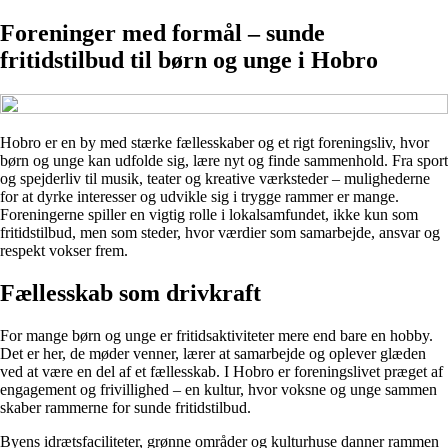
Foreninger med formål – sunde
fritidstilbud til børn og unge i Hobro
Hobro er en by med stærke fællesskaber og et rigt foreningsliv, hvor
børn og unge kan udfolde sig, lære nyt og finde sammenhold. Fra sport
og spejderliv til musik, teater og kreative værksteder – mulighederne
for at dyrke interesser og udvikle sig i trygge rammer er mange.
Foreningerne spiller en vigtig rolle i lokalsamfundet, ikke kun som
fritidstilbud, men som steder, hvor værdier som samarbejde, ansvar og
respekt vokser frem.
Fællesskab som drivkraft
For mange børn og unge er fritidsaktiviteter mere end bare en hobby.
Det er her, de møder venner, lærer at samarbejde og oplever glæden
ved at være en del af et fællesskab. I Hobro er foreningslivet præget af
engagement og frivillighed – en kultur, hvor voksne og unge sammen
skaber rammerne for sunde fritidstilbud.
Byens idrætsfaciliteter, grønne områder og kulturhuse danner rammen