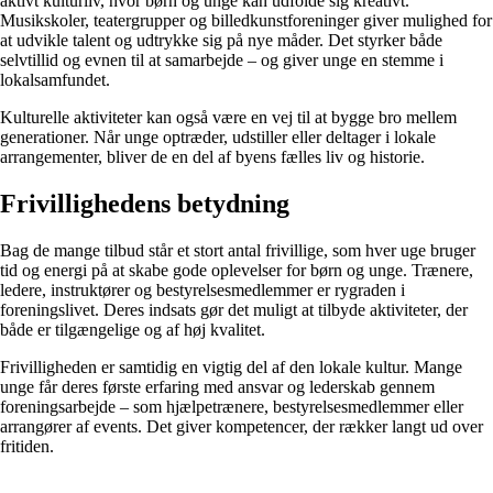
aktivt kulturliv, hvor børn og unge kan udfolde sig kreativt.
Musikskoler, teatergrupper og billedkunstforeninger giver mulighed for
at udvikle talent og udtrykke sig på nye måder. Det styrker både
selvtillid og evnen til at samarbejde – og giver unge en stemme i
lokalsamfundet.
Kulturelle aktiviteter kan også være en vej til at bygge bro mellem
generationer. Når unge optræder, udstiller eller deltager i lokale
arrangementer, bliver de en del af byens fælles liv og historie.
Frivillighedens betydning
Bag de mange tilbud står et stort antal frivillige, som hver uge bruger
tid og energi på at skabe gode oplevelser for børn og unge. Trænere,
ledere, instruktører og bestyrelsesmedlemmer er rygraden i
foreningslivet. Deres indsats gør det muligt at tilbyde aktiviteter, der
både er tilgængelige og af høj kvalitet.
Frivilligheden er samtidig en vigtig del af den lokale kultur. Mange
unge får deres første erfaring med ansvar og lederskab gennem
foreningsarbejde – som hjælpetrænere, bestyrelsesmedlemmer eller
arrangører af events. Det giver kompetencer, der rækker langt ud over
fritiden.