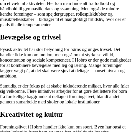
om et væld af aktiviteter. Her kan man finde alt fra fodbold og
håndbold til gymnastik, dans og svømning. Men også de mindre
kendte foreninger – som spejdergrupper, rollespilsklubber og
musikfællesskaber – bidrager til et mangfoldigt fritidsliv, hvor der er
plads til alle temperamenter.
Bevægelse og trivsel
Fysisk aktivitet har stor betydning for børns og unges trivsel. Det
handler ikke kun om motion, men også om at styrke selvtillid,
koncentration og sociale kompetencer. I Hobro er der gode muligheder
for at kombinere bevægelse med leg og læring. Mange foreninger
lægger vægt på, at det skal være sjovt at deltage – uanset niveau og
ambition.
Samtidig er der fokus på at skabe inkluderende miljøer, hvor alle føler
sig velkomne. Flere initiativer arbejder for at gøre det lettere for børn
fra forskellige baggrunde at deltage i foreningslivet, blandt andet
gennem samarbejde med skoler og lokale institutioner.
Kreativitet og kultur
Foreningslivet i Hobro handler ikke kun om sport. Byen har også et