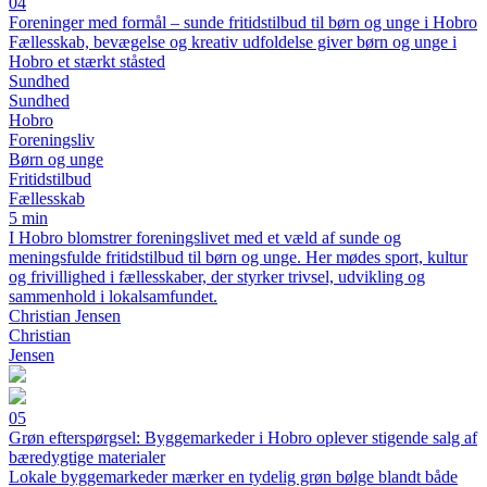
04
Foreninger med formål – sunde fritidstilbud til børn og unge i Hobro
Fællesskab, bevægelse og kreativ udfoldelse giver børn og unge i
Hobro et stærkt ståsted
Sundhed
Sundhed
Hobro
Foreningsliv
Børn og unge
Fritidstilbud
Fællesskab
5 min
I Hobro blomstrer foreningslivet med et væld af sunde og
meningsfulde fritidstilbud til børn og unge. Her mødes sport, kultur
og frivillighed i fællesskaber, der styrker trivsel, udvikling og
sammenhold i lokalsamfundet.
Christian Jensen
Christian
Jensen
05
Grøn efterspørgsel: Byggemarkeder i Hobro oplever stigende salg af
bæredygtige materialer
Lokale byggemarkeder mærker en tydelig grøn bølge blandt både