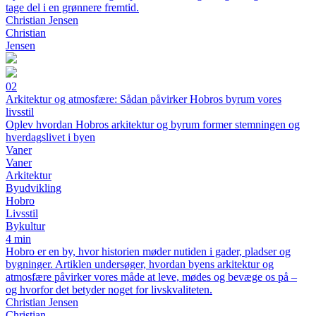
tage del i en grønnere fremtid.
Christian Jensen
Christian
Jensen
02
Arkitektur og atmosfære: Sådan påvirker Hobros byrum vores
livsstil
Oplev hvordan Hobros arkitektur og byrum former stemningen og
hverdagslivet i byen
Vaner
Vaner
Arkitektur
Byudvikling
Hobro
Livsstil
Bykultur
4 min
Hobro er en by, hvor historien møder nutiden i gader, pladser og
bygninger. Artiklen undersøger, hvordan byens arkitektur og
atmosfære påvirker vores måde at leve, mødes og bevæge os på –
og hvorfor det betyder noget for livskvaliteten.
Christian Jensen
Christian