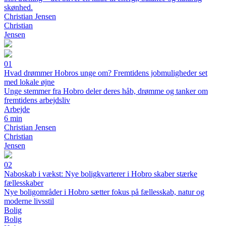
skønhed.
Christian Jensen
Christian
Jensen
01
Hvad drømmer Hobros unge om? Fremtidens jobmuligheder set
med lokale øjne
Unge stemmer fra Hobro deler deres håb, drømme og tanker om
fremtidens arbejdsliv
Arbejde
6 min
Christian Jensen
Christian
Jensen
02
Naboskab i vækst: Nye boligkvarterer i Hobro skaber stærke
fællesskaber
Nye boligområder i Hobro sætter fokus på fællesskab, natur og
moderne livsstil
Bolig
Bolig