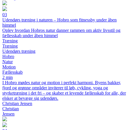
03
Udendørs træning i naturen – Hobro som fitnessby under åben
himmel
Oplev hvordan Hobros natur danner rammen om aktiv livsstil og
fællesskab under åben himmel
Træning
Træning
Udendørs træning
Hobro
Natur
Motion
Fællesskab
2 min
I Hobro mødes natur og motion i perfekt harmoni. Byens bakker,
fjord og grønne områder inviterer til løb, cykling, yoga og
styrketræning i det fri – og skaber et levende fællesskab for alle, der
elsker at bevæge sig udendørs.
Christian Jensen
Christian
Jensen