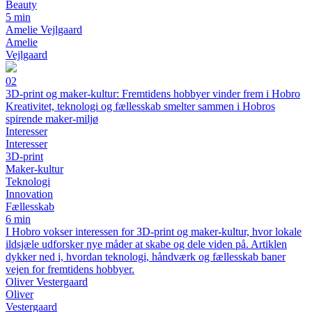
Beauty
5 min
Amelie Vejlgaard
Amelie
Vejlgaard
02
3D-print og maker-kultur: Fremtidens hobbyer vinder frem i Hobro
Kreativitet, teknologi og fællesskab smelter sammen i Hobros
spirende maker-miljø
Interesser
Interesser
3D-print
Maker-kultur
Teknologi
Innovation
Fællesskab
6 min
I Hobro vokser interessen for 3D-print og maker-kultur, hvor lokale
ildsjæle udforsker nye måder at skabe og dele viden på. Artiklen
dykker ned i, hvordan teknologi, håndværk og fællesskab baner
vejen for fremtidens hobbyer.
Oliver Vestergaard
Oliver
Vestergaard