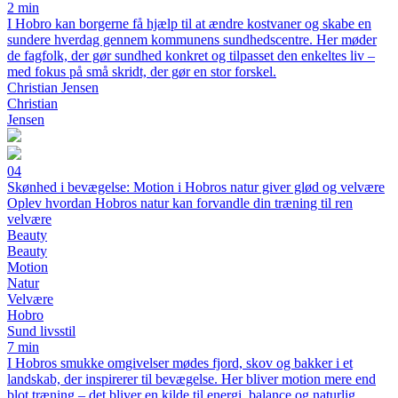
2 min
I Hobro kan borgerne få hjælp til at ændre kostvaner og skabe en
sundere hverdag gennem kommunens sundhedscentre. Her møder
de fagfolk, der gør sundhed konkret og tilpasset den enkeltes liv –
med fokus på små skridt, der gør en stor forskel.
Christian Jensen
Christian
Jensen
04
Skønhed i bevægelse: Motion i Hobros natur giver glød og velvære
Oplev hvordan Hobros natur kan forvandle din træning til ren
velvære
Beauty
Beauty
Motion
Natur
Velvære
Hobro
Sund livsstil
7 min
I Hobros smukke omgivelser mødes fjord, skov og bakker i et
landskab, der inspirerer til bevægelse. Her bliver motion mere end
blot træning – det bliver en kilde til energi, balance og naturlig