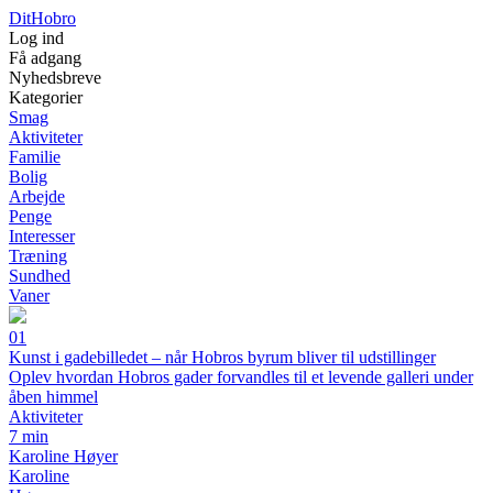
Dit
Hobro
Log ind
Få adgang
Nyhedsbreve
Kategorier
Smag
Aktiviteter
Familie
Bolig
Arbejde
Penge
Interesser
Træning
Sundhed
Vaner
01
Kunst i gadebilledet – når Hobros byrum bliver til udstillinger
Oplev hvordan Hobros gader forvandles til et levende galleri under
åben himmel
Aktiviteter
7 min
Karoline Høyer
Karoline