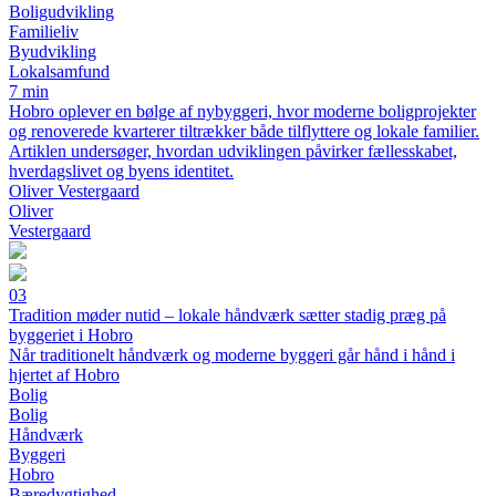
Boligudvikling
Familieliv
Byudvikling
Lokalsamfund
7 min
Hobro oplever en bølge af nybyggeri, hvor moderne boligprojekter
og renoverede kvarterer tiltrækker både tilflyttere og lokale familier.
Artiklen undersøger, hvordan udviklingen påvirker fællesskabet,
hverdagslivet og byens identitet.
Oliver Vestergaard
Oliver
Vestergaard
03
Tradition møder nutid – lokale håndværk sætter stadig præg på
byggeriet i Hobro
Når traditionelt håndværk og moderne byggeri går hånd i hånd i
hjertet af Hobro
Bolig
Bolig
Håndværk
Byggeri
Hobro
Bæredygtighed