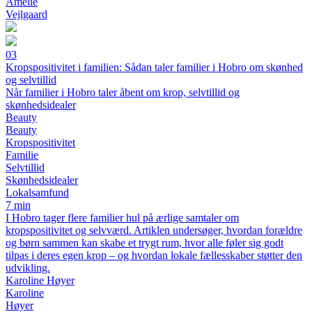
Amelie
Vejlgaard
03
Kropspositivitet i familien: Sådan taler familier i Hobro om skønhed
og selvtillid
Når familier i Hobro taler åbent om krop, selvtillid og
skønhedsidealer
Beauty
Beauty
Kropspositivitet
Familie
Selvtillid
Skønhedsidealer
Lokalsamfund
7 min
I Hobro tager flere familier hul på ærlige samtaler om
kropspositivitet og selvværd. Artiklen undersøger, hvordan forældre
og børn sammen kan skabe et trygt rum, hvor alle føler sig godt
tilpas i deres egen krop – og hvordan lokale fællesskaber støtter den
udvikling.
Karoline Høyer
Karoline
Høyer