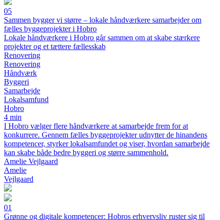
05
Sammen bygger vi større – lokale håndværkere samarbejder om
fælles byggeprojekter i Hobro
Lokale håndværkere i Hobro går sammen om at skabe stærkere
projekter og et tættere fællesskab
Renovering
Renovering
Håndværk
Byggeri
Samarbejde
Lokalsamfund
Hobro
4 min
I Hobro vælger flere håndværkere at samarbejde frem for at
konkurrere. Gennem fælles byggeprojekter udnytter de hinandens
kompetencer, styrker lokalsamfundet og viser, hvordan samarbejde
kan skabe både bedre byggeri og større sammenhold.
Amelie Vejlgaard
Amelie
Vejlgaard
01
Grønne og digitale kompetencer: Hobros erhvervsliv ruster sig til