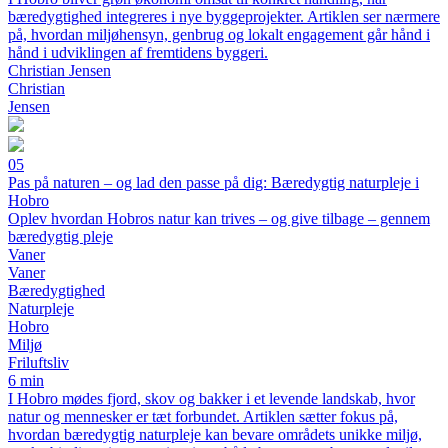
bæredygtighed integreres i nye byggeprojekter. Artiklen ser nærmere
på, hvordan miljøhensyn, genbrug og lokalt engagement går hånd i
hånd i udviklingen af fremtidens byggeri.
Christian Jensen
Christian
Jensen
05
Pas på naturen – og lad den passe på dig: Bæredygtig naturpleje i
Hobro
Oplev hvordan Hobros natur kan trives – og give tilbage – gennem
bæredygtig pleje
Vaner
Vaner
Bæredygtighed
Naturpleje
Hobro
Miljø
Friluftsliv
6 min
I Hobro mødes fjord, skov og bakker i et levende landskab, hvor
natur og mennesker er tæt forbundet. Artiklen sætter fokus på,
hvordan bæredygtig naturpleje kan bevare områdets unikke miljø,