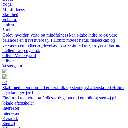
Yoga
Mindfulness
Skønhed
Velvære
Hobro
5 min
Oplev hvordan yoga og mindfulness kan skabe indre ro og ydre
balance i en travl hverdag. I Hobro mødes natur, fællesskab og
velvære i en helhedsoplevelse, hvor skønhed udspringer af harmoni
mellem krop og sind.
Oliver Vestergaard
Oliver
Vestergaard
02
Skab med hænderne – lær keramik og stentøj på aftenskole i Hobro
og Mariagerfjord
Find ro, kreativitet og fællesskab gennem keramik og stentøj på
lokale aftenskoler
Interesser
Interesser
Keramik
Stentøj