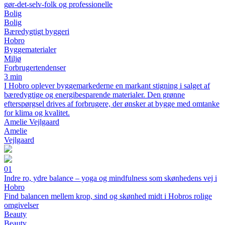
gør-det-selv-folk og professionelle
Bolig
Bolig
Bæredygtigt byggeri
Hobro
Byggematerialer
Miljø
Forbrugertendenser
3 min
I Hobro oplever byggemarkederne en markant stigning i salget af
bæredygtige og energibesparende materialer. Den grønne
efterspørgsel drives af forbrugere, der ønsker at bygge med omtanke
for klima og kvalitet.
Amelie Vejlgaard
Amelie
Vejlgaard
01
Indre ro, ydre balance – yoga og mindfulness som skønhedens vej i
Hobro
Find balancen mellem krop, sind og skønhed midt i Hobros rolige
omgivelser
Beauty
Beauty