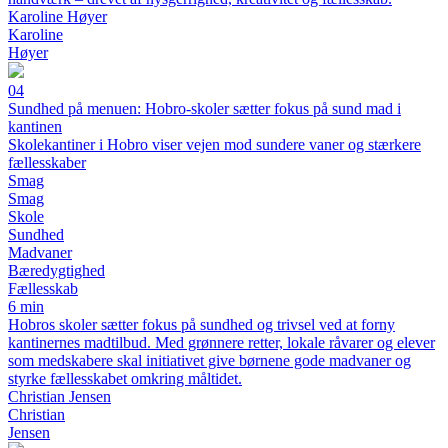
Karoline Høyer
Karoline
Høyer
04
Sundhed på menuen: Hobro-skoler sætter fokus på sund mad i
kantinen
Skolekantiner i Hobro viser vejen mod sundere vaner og stærkere
fællesskaber
Smag
Smag
Skole
Sundhed
Madvaner
Bæredygtighed
Fællesskab
6 min
Hobros skoler sætter fokus på sundhed og trivsel ved at forny
kantinernes madtilbud. Med grønnere retter, lokale råvarer og elever
som medskabere skal initiativet give børnene gode madvaner og
styrke fællesskabet omkring måltidet.
Christian Jensen
Christian
Jensen