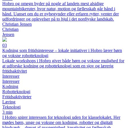
Hobro og omegn byder på nogle af landets mest alsidige
mountainbikeruter, hvor natur, motion og fællesskab går hånd i
hånd. Uanset om du er nybegynder eller erfaren rytter, venter der
udfordringer og oplevelser på to hjul i det nordjyske landskab.
Christian Jensen
Christian
Jensen
03
Kodning som fritidsinteresse – lokale initiativer i Hobro lærer børn
og voksne robotteknologi
Lokale workshops i Hobro giver både børn og voksne mulighed for
at udforske kodning og robotteknologi som en sjov og lærerig
fritidsaktivitet
Interesser
Interesser
Kodning
Robotteknologi
Fritidsaktiviteter
Læring
Teknologi
3 min
I Hobro spirer interessen for teknologi uden for klasselokalet. Her
mødes børn, unge og voksne om kodning, robotter og digitalt
håndværk – drevet af nysgerrighed, kreativitet og fællesskab.