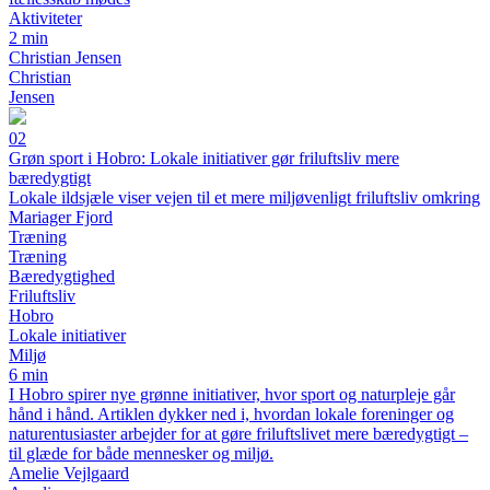
Aktiviteter
2 min
Christian Jensen
Christian
Jensen
02
Grøn sport i Hobro: Lokale initiativer gør friluftsliv mere
bæredygtigt
Lokale ildsjæle viser vejen til et mere miljøvenligt friluftsliv omkring
Mariager Fjord
Træning
Træning
Bæredygtighed
Friluftsliv
Hobro
Lokale initiativer
Miljø
6 min
I Hobro spirer nye grønne initiativer, hvor sport og naturpleje går
hånd i hånd. Artiklen dykker ned i, hvordan lokale foreninger og
naturentusiaster arbejder for at gøre friluftslivet mere bæredygtigt –
til glæde for både mennesker og miljø.
Amelie Vejlgaard