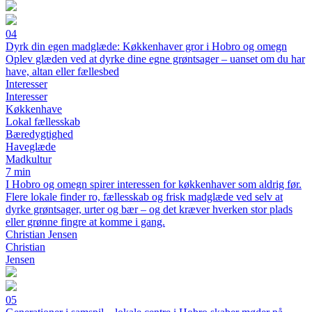
04
Dyrk din egen madglæde: Køkkenhaver gror i Hobro og omegn
Oplev glæden ved at dyrke dine egne grøntsager – uanset om du har
have, altan eller fællesbed
Interesser
Interesser
Køkkenhave
Lokal fællesskab
Bæredygtighed
Haveglæde
Madkultur
7 min
I Hobro og omegn spirer interessen for køkkenhaver som aldrig før.
Flere lokale finder ro, fællesskab og frisk madglæde ved selv at
dyrke grøntsager, urter og bær – og det kræver hverken stor plads
eller grønne fingre at komme i gang.
Christian Jensen
Christian
Jensen
05