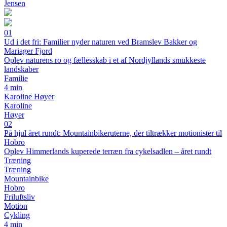
Jensen
01
Ud i det fri: Familier nyder naturen ved Bramslev Bakker og
Mariager Fjord
Oplev naturens ro og fællesskab i et af Nordjyllands smukkeste
landskaber
Familie
4 min
Karoline Høyer
Karoline
Høyer
02
På hjul året rundt: Mountainbikeruterne, der tiltrækker motionister til
Hobro
Oplev Himmerlands kuperede terræn fra cykelsadlen – året rundt
Træning
Træning
Mountainbike
Hobro
Friluftsliv
Motion
Cykling
4 min