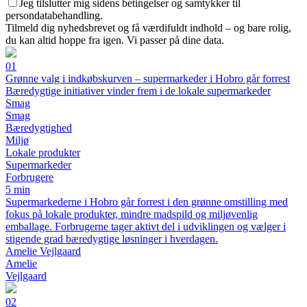
Jeg tilslutter mig sidens betingelser og samtykker til
persondatabehandling.
Tilmeld dig nyhedsbrevet og få værdifuldt indhold – og bare rolig,
du kan altid hoppe fra igen. Vi passer på dine data.
01
Grønne valg i indkøbskurven – supermarkeder i Hobro går forrest
Bæredygtige initiativer vinder frem i de lokale supermarkeder
Smag
Smag
Bæredygtighed
Miljø
Lokale produkter
Supermarkeder
Forbrugere
5 min
Supermarkederne i Hobro går forrest i den grønne omstilling med
fokus på lokale produkter, mindre madspild og miljøvenlig
emballage. Forbrugerne tager aktivt del i udviklingen og vælger i
stigende grad bæredygtige løsninger i hverdagen.
Amelie Vejlgaard
Amelie
Vejlgaard
02