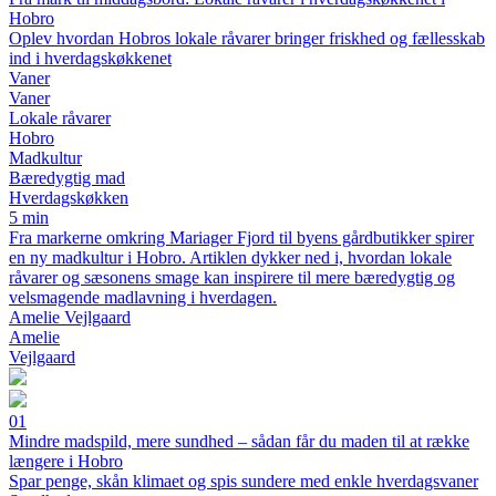
Hobro
Oplev hvordan Hobros lokale råvarer bringer friskhed og fællesskab
ind i hverdagskøkkenet
Vaner
Vaner
Lokale råvarer
Hobro
Madkultur
Bæredygtig mad
Hverdagskøkken
5 min
Fra markerne omkring Mariager Fjord til byens gårdbutikker spirer
en ny madkultur i Hobro. Artiklen dykker ned i, hvordan lokale
råvarer og sæsonens smage kan inspirere til mere bæredygtig og
velsmagende madlavning i hverdagen.
Amelie Vejlgaard
Amelie
Vejlgaard
01
Mindre madspild, mere sundhed – sådan får du maden til at række
længere i Hobro
Spar penge, skån klimaet og spis sundere med enkle hverdagsvaner