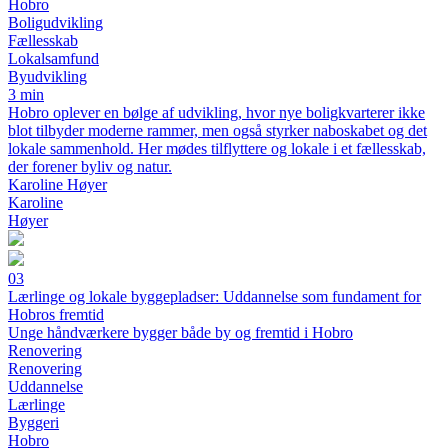
Hobro
Boligudvikling
Fællesskab
Lokalsamfund
Byudvikling
3 min
Hobro oplever en bølge af udvikling, hvor nye boligkvarterer ikke
blot tilbyder moderne rammer, men også styrker naboskabet og det
lokale sammenhold. Her mødes tilflyttere og lokale i et fællesskab,
der forener byliv og natur.
Karoline Høyer
Karoline
Høyer
03
Lærlinge og lokale byggepladser: Uddannelse som fundament for
Hobros fremtid
Unge håndværkere bygger både by og fremtid i Hobro
Renovering
Renovering
Uddannelse
Lærlinge
Byggeri
Hobro