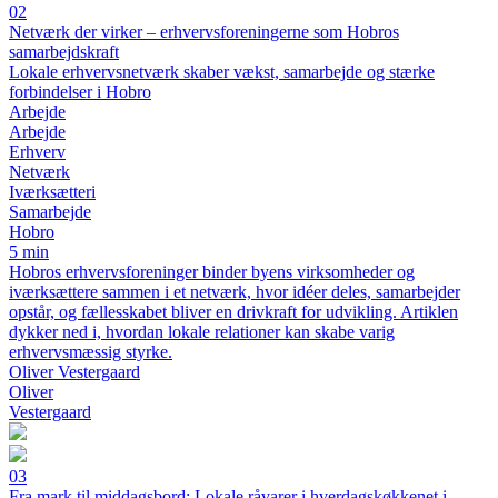
02
Netværk der virker – erhvervsforeningerne som Hobros
samarbejdskraft
Lokale erhvervsnetværk skaber vækst, samarbejde og stærke
forbindelser i Hobro
Arbejde
Arbejde
Erhverv
Netværk
Iværksætteri
Samarbejde
Hobro
5 min
Hobros erhvervsforeninger binder byens virksomheder og
iværksættere sammen i et netværk, hvor idéer deles, samarbejder
opstår, og fællesskabet bliver en drivkraft for udvikling. Artiklen
dykker ned i, hvordan lokale relationer kan skabe varig
erhvervsmæssig styrke.
Oliver Vestergaard
Oliver
Vestergaard
03
Fra mark til middagsbord: Lokale råvarer i hverdagskøkkenet i