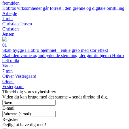
fremtiden
Hobros virksomheder går forrest i den grønne og digitale omstilling
Arbejde
7 min
Christian Jensen
Christian
Jensen
01
Skab hygge i Hobro-hjemmet – enkle greb med stor effekt
Skab den varme og indbydende stemning, der gør dit hjem i Hobro
helt unikt
Vaner
7 min
Oliver Vestergaard
Oliver
Vestergaard
Tilmeld dig vores nyhedsbrev
Viden du kan bruge med det samme – sendt direkte til dig.
E-mail
Registrer
Dejligt at have dig med!