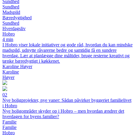
Sundhed
Sundhed
Madspild
Bæredygtighed
Sundhed
Hverdagsliv
Hobro
4 min
I Hobro viser lokale initiativer og gode råd, hvordan du kan mindske
madspild, udnytte råvarerne bedre og samtidig få en sundere
hverdag. Lær at planlægge dine måltider, bruge resterne kreativt og
tænke bæredygtigt i køkkenet.
Karoline Høyer
Karoline
Høyer
02
Nye boligprojekter, nye vaner: Sådan påvirker byggeriet familielivet
i Hobro
Nye boligområder skyder op i Hobro – men hvordan ændrer det
hverdagen for byens familier?
Familie
Familie
Hobro