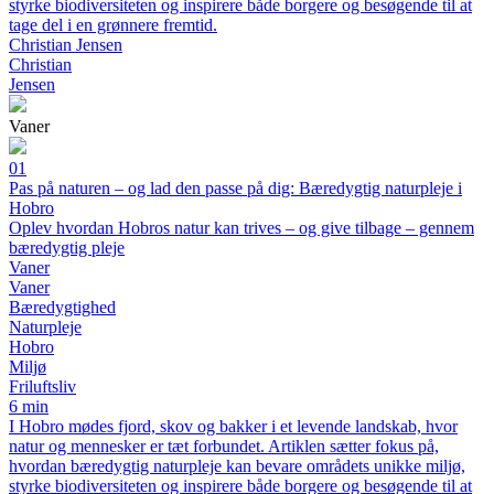
styrke biodiversiteten og inspirere både borgere og besøgende til at
tage del i en grønnere fremtid.
Christian Jensen
Christian
Jensen
Vaner
01
Pas på naturen – og lad den passe på dig: Bæredygtig naturpleje i
Hobro
Oplev hvordan Hobros natur kan trives – og give tilbage – gennem
bæredygtig pleje
Vaner
Vaner
Bæredygtighed
Naturpleje
Hobro
Miljø
Friluftsliv
6 min
I Hobro mødes fjord, skov og bakker i et levende landskab, hvor
natur og mennesker er tæt forbundet. Artiklen sætter fokus på,
hvordan bæredygtig naturpleje kan bevare områdets unikke miljø,
styrke biodiversiteten og inspirere både borgere og besøgende til at