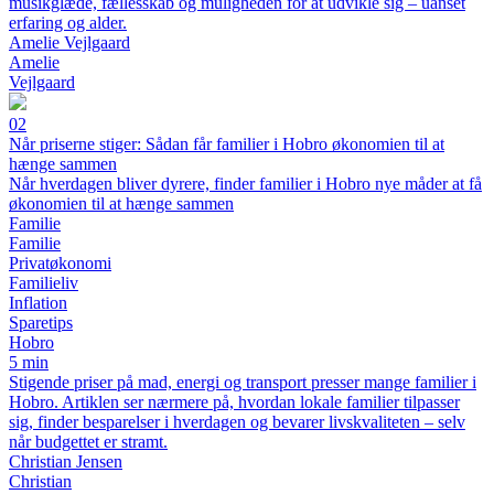
musikglæde, fællesskab og muligheden for at udvikle sig – uanset
erfaring og alder.
Amelie Vejlgaard
Amelie
Vejlgaard
02
Når priserne stiger: Sådan får familier i Hobro økonomien til at
hænge sammen
Når hverdagen bliver dyrere, finder familier i Hobro nye måder at få
økonomien til at hænge sammen
Familie
Familie
Privatøkonomi
Familieliv
Inflation
Sparetips
Hobro
5 min
Stigende priser på mad, energi og transport presser mange familier i
Hobro. Artiklen ser nærmere på, hvordan lokale familier tilpasser
sig, finder besparelser i hverdagen og bevarer livskvaliteten – selv
når budgettet er stramt.
Christian Jensen
Christian