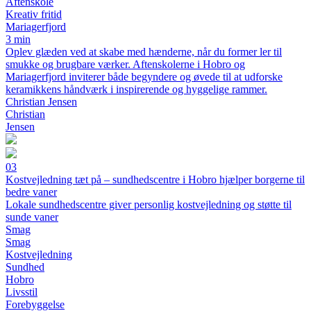
Aftenskole
Kreativ fritid
Mariagerfjord
3 min
Oplev glæden ved at skabe med hænderne, når du former ler til
smukke og brugbare værker. Aftenskolerne i Hobro og
Mariagerfjord inviterer både begyndere og øvede til at udforske
keramikkens håndværk i inspirerende og hyggelige rammer.
Christian Jensen
Christian
Jensen
03
Kostvejledning tæt på – sundhedscentre i Hobro hjælper borgerne til
bedre vaner
Lokale sundhedscentre giver personlig kostvejledning og støtte til
sunde vaner
Smag
Smag
Kostvejledning
Sundhed
Hobro
Livsstil
Forebyggelse