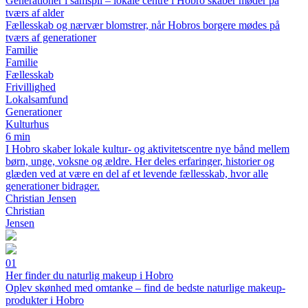
Generationer i samspil – lokale centre i Hobro skaber møder på
tværs af alder
Fællesskab og nærvær blomstrer, når Hobros borgere mødes på
tværs af generationer
Familie
Familie
Fællesskab
Frivillighed
Lokalsamfund
Generationer
Kulturhus
6 min
I Hobro skaber lokale kultur- og aktivitetscentre nye bånd mellem
børn, unge, voksne og ældre. Her deles erfaringer, historier og
glæden ved at være en del af et levende fællesskab, hvor alle
generationer bidrager.
Christian Jensen
Christian
Jensen
01
Her finder du naturlig makeup i Hobro
Oplev skønhed med omtanke – find de bedste naturlige makeup-
produkter i Hobro