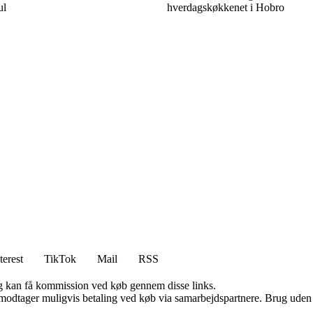
ul
hverdagskøkkenet i Hobro
terest
TikTok
Mail
RSS
, og kan få kommission ved køb gennem disse links.
tager muligvis betaling ved køb via samarbejdspartnere. Brug uden till