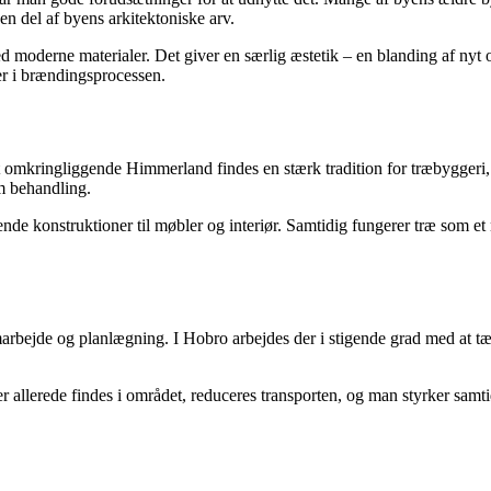
n del af byens arkitektoniske arv.
 moderne materialer. Det giver en særlig æstetik – en blanding af nyt
er i brændingsprocessen.
et omkringliggende Himmerland findes en stærk tradition for træbyggeri,
m behandling.
ærende konstruktioner til møbler og interiør. Samtidig fungerer træ som et 
bejde og planlægning. I Hobro arbejdes der i stigende grad med at tæn
er allerede findes i området, reduceres transporten, og man styrker samt