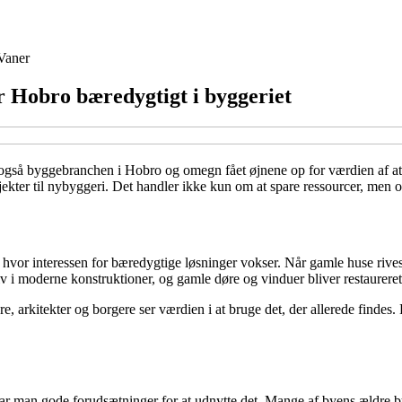
Vaner
 Hobro bæredygtigt i byggeriet
r også byggebranchen i Hobro og omegn fået øjnene op for værdien af at
projekter til nybyggeri. Det handler ikke kun om at spare ressourcer, men
or interessen for bæredygtige løsninger vokser. Når gamle huse rives ne
v i moderne konstruktioner, og gamle døre og vinduer bliver restaureret i
e, arkitekter og borgere ser værdien i at bruge det, der allerede find
ar man gode forudsætninger for at udnytte det. Mange af byens ældre by