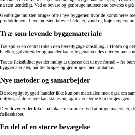
næsten uendeligt. Ved at bevare og genbruge murstenene bevares også e
Genbrugte mursten bruges ofte i nye byggerier, hvor de kombineres med
produktionen af nye mursten kræver både ler, vand og høje temperatur
Træ som levende byggemateriale
Træ spiller en central rolle i den bæredygtige omstilling. I Hobro og d
bjælker, gulvbrædder og paneler kan ofte genanvendes efter en nænso
Træets fleksibilitet gør det muligt at tilpasse det til nye formål – fra b
byggematerialer, når det bruges og genbruges med omtanke.
Nye metoder og samarbejder
Bæredygtigt byggeri handler ikke kun om materialer, men også om samar
opføres, så de senere kan skilles ad, og materialerne kan bruges igen.
Derudover er der fokus på lokale ressourcer. Ved at bruge materialer, d
fællesskabet.
En del af en større bevægelse