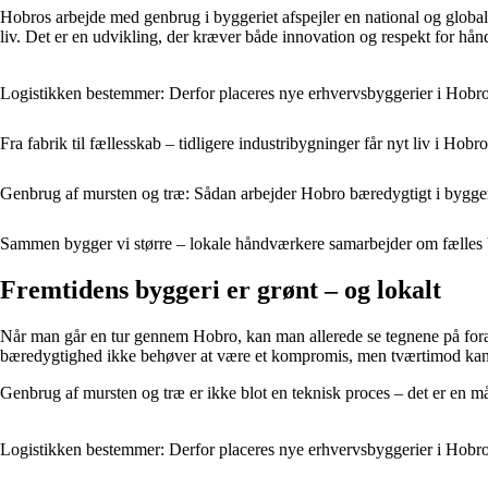
Hobros arbejde med genbrug i byggeriet afspejler en national og global 
liv. Det er en udvikling, der kræver både innovation og respekt for hånd
Logistikken bestemmer: Derfor placeres nye erhvervsbyggerier i Hobro
Fra fabrik til fællesskab – tidligere industribygninger får nyt liv i Hobro
Genbrug af mursten og træ: Sådan arbejder Hobro bæredygtigt i bygger
Sammen bygger vi større – lokale håndværkere samarbejder om fælles 
Fremtidens byggeri er grønt – og lokalt
Når man går en tur gennem Hobro, kan man allerede se tegnene på forand
bæredygtighed ikke behøver at være et kompromis, men tværtimod kan
Genbrug af mursten og træ er ikke blot en teknisk proces – det er en måd
Logistikken bestemmer: Derfor placeres nye erhvervsbyggerier i Hobro