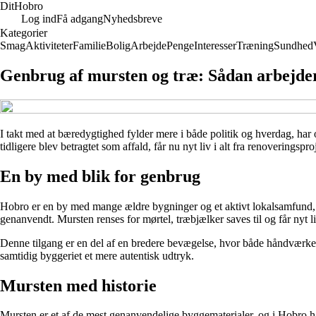
Dit
Hobro
Log ind
Få adgang
Nyhedsbreve
Kategorier
Smag
Aktiviteter
Familie
Bolig
Arbejde
Penge
Interesser
Træning
Sundhed
Genbrug af mursten og træ: Sådan arbejder
I takt med at bæredygtighed fylder mere i både politik og hverdag, ha
tidligere blev betragtet som affald, får nu nyt liv i alt fra renoverings
En by med blik for genbrug
Hobro er en by med mange ældre bygninger og et aktivt lokalsamfund, hv
genanvendt. Mursten renses for mørtel, træbjælker saves til og får nyt li
Denne tilgang er en del af en bredere bevægelse, hvor både håndværker
samtidig byggeriet et mere autentisk udtryk.
Mursten med historie
Mursten er et af de mest genanvendelige byggematerialer, og i Hobro h