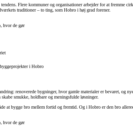
tendens. Flere kommuner og organisationer arbejder for at fremme cirkul
værkets traditioner – to ting, som Hobro i høj grad forener.
, hvor de gør
iet
byggeprojekter i Hobro
ring: renoverede bygninger, hvor gamle materialer er bevaret, og nye pr
 skabe smukke, holdbare og meningsfulde løsninger.
e at bygge bro mellem fortid og fremtid. Og i Hobro er den bro allerede 
, hvor de gør