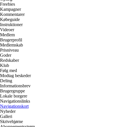
Freebies
Kampagner
Kommentarer
Købeguide
Instruktioner
Videoer
Medlem
Brugerprofil
Medlemskab
Prisniveau
Goder
Redskaber
Klub
Følg med
Modtag beskeder
Deling
Informationsbrev
Brugergruppe
Lokale borgere
Navigationslinks
Navigationskort
Nyheder
Galleri
Skrivehjørne
Abonnementsstrøm