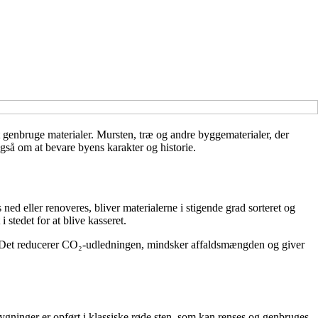
 genbruge materialer. Mursten, træ og andre byggematerialer, der
 også om at bevare byens karakter og historie.
d eller renoveres, bliver materialerne i stigende grad sorteret og
 stedet for at blive kasseret.
es. Det reducerer CO₂-udledningen, mindsker affaldsmængden og giver
gninger er opført i klassiske røde sten, som kan renses og genbruges