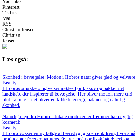
YouTube
Pinterest
TikTok
Mail
RSS
Christian Jensen
Christian
Jensen
Læs også:
Skønhed i bevægelse: Motion i Hobros natur giver glød og velvære
Beauty
I Hobros smukke omgivelser mødes fjord, skov og bakker i et
landskab, der inspirerer til bevægelse. Her bliver motion mere end
blot træning – det bliver en kilde til energi, balance og naturlig
skønhed.
Naturlig pleje fra Hobro – lokale producenter fremmer bæredygtig
kosmetik
Beauty
I Hobro vokser en ny bølge af bæredygtig kosmetik frem, hvor små
producenter forener naturens råvarer med nordjysk håndværk og