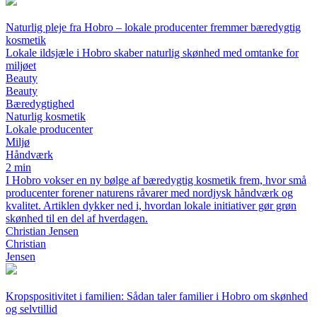
Naturlig pleje fra Hobro – lokale producenter fremmer bæredygtig
kosmetik
Lokale ildsjæle i Hobro skaber naturlig skønhed med omtanke for
miljøet
Beauty
Beauty
Bæredygtighed
Naturlig kosmetik
Lokale producenter
Miljø
Håndværk
2 min
I Hobro vokser en ny bølge af bæredygtig kosmetik frem, hvor små
producenter forener naturens råvarer med nordjysk håndværk og
kvalitet. Artiklen dykker ned i, hvordan lokale initiativer gør grøn
skønhed til en del af hverdagen.
Christian Jensen
Christian
Jensen
Kropspositivitet i familien: Sådan taler familier i Hobro om skønhed
og selvtillid