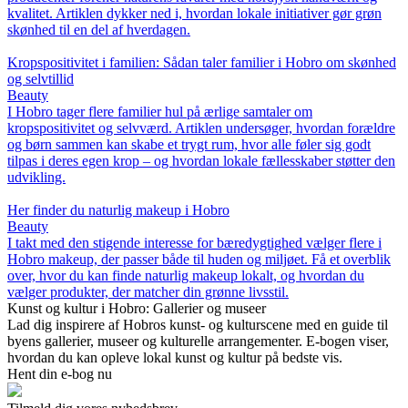
kvalitet. Artiklen dykker ned i, hvordan lokale initiativer gør grøn
skønhed til en del af hverdagen.
Kropspositivitet i familien: Sådan taler familier i Hobro om skønhed
og selvtillid
Beauty
I Hobro tager flere familier hul på ærlige samtaler om
kropspositivitet og selvværd. Artiklen undersøger, hvordan forældre
og børn sammen kan skabe et trygt rum, hvor alle føler sig godt
tilpas i deres egen krop – og hvordan lokale fællesskaber støtter den
udvikling.
Her finder du naturlig makeup i Hobro
Beauty
I takt med den stigende interesse for bæredygtighed vælger flere i
Hobro makeup, der passer både til huden og miljøet. Få et overblik
over, hvor du kan finde naturlig makeup lokalt, og hvordan du
vælger produkter, der matcher din grønne livsstil.
Kunst og kultur i Hobro: Gallerier og museer
Lad dig inspirere af Hobros kunst- og kulturscene med en guide til
byens gallerier, museer og kulturelle arrangementer. E-bogen viser,
hvordan du kan opleve lokal kunst og kultur på bedste vis.
Hent din e-bog nu