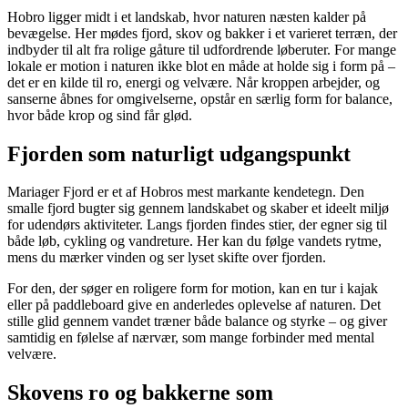
Hobro ligger midt i et landskab, hvor naturen næsten kalder på
bevægelse. Her mødes fjord, skov og bakker i et varieret terræn, der
indbyder til alt fra rolige gåture til udfordrende løberuter. For mange
lokale er motion i naturen ikke blot en måde at holde sig i form på –
det er en kilde til ro, energi og velvære. Når kroppen arbejder, og
sanserne åbnes for omgivelserne, opstår en særlig form for balance,
hvor både krop og sind får glød.
Fjorden som naturligt udgangspunkt
Mariager Fjord er et af Hobros mest markante kendetegn. Den
smalle fjord bugter sig gennem landskabet og skaber et ideelt miljø
for udendørs aktiviteter. Langs fjorden findes stier, der egner sig til
både løb, cykling og vandreture. Her kan du følge vandets rytme,
mens du mærker vinden og ser lyset skifte over fjorden.
For den, der søger en roligere form for motion, kan en tur i kajak
eller på paddleboard give en anderledes oplevelse af naturen. Det
stille glid gennem vandet træner både balance og styrke – og giver
samtidig en følelse af nærvær, som mange forbinder med mental
velvære.
Skovens ro og bakkerne som