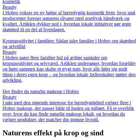
kosmetik
Beauty
I Hobro vokser en ny bølge af bæredygtig kosmetik frem, hvor små
producenter forener naturens råvarer med nordjysk håndværk og
kvalitet. Artiklen dykker ned i, hvordan lokale initiativer gør grøn
skønhed til en del af hverdagen.
Kropspositivitet i familien: Sådan taler familier i Hobro om skønhed
og selvtillid
Beauty
I Hobro tager flere familier hul på ærlige samtaler om
kropspositivitet og selvværd. Artiklen undersøger, hvordan forældre
og børn sammen kan skabe et trygt rum, hvor alle føler sig godt
tilpas i deres egen krop – og hvordan lokale fællesskaber støtter den
udvikling.
Her finder du naturlig makeup i Hobro
Beauty
I takt med den stigende interesse for bæredygtighed vælger flere i
Hobro makeup, der passer både til huden og miljøet. Få et overblik
over, hvor du kan finde naturlig makeup lokalt, og hvordan du
vælger produkter, der matcher din grønne livsstil.
Naturens effekt på krop og sind