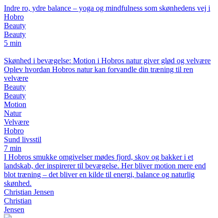
Indre ro, ydre balance – yoga og mindfulness som skønhedens vej i
Hobro
Beauty
Beauty
5 min
Skønhed i bevægelse: Motion i Hobros natur giver glød og velvære
Oplev hvordan Hobros natur kan forvandle din træning til ren
velvære
Beauty
Beauty
Motion
Natur
Velvære
Hobro
Sund livsstil
7 min
I Hobros smukke omgivelser mødes fjord, skov og bakker i et
landskab, der inspirerer til bevægelse. Her bliver motion mere end
blot træning – det bliver en kilde til energi, balance og naturlig
skønhed.
Christian Jensen
Christian
Jensen