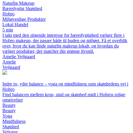
Naturlig Makeup
Bæredygtig Skønhed
Hobro
Miljøvenlige Produkter
Lokal Handel
5 min
I takt med den stigende interesse for bæredygtighed vælger flere i
Hobro makeup, der passer både til huden og miljøet. Få et overblik
over, hvor du kan finde naturlig makeup lokalt, og hvordan du
vælger produkter, der matcher din grønne livsstil.
Amelie Vejlgaard
Amelie
Vejlgaard
Indre ro, ydre balance – yoga og mindfulness som skønhedens vej i
Hobro
Find balancen mellem krop, sind og skønhed midt i Hobros rolige
omgivelser
Beauty
Beauty
Yoga
Mindfulness
Skønhed
Velvære