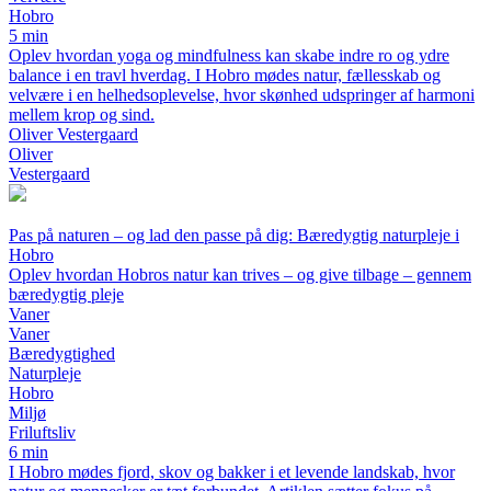
Hobro
5 min
Oplev hvordan yoga og mindfulness kan skabe indre ro og ydre
balance i en travl hverdag. I Hobro mødes natur, fællesskab og
velvære i en helhedsoplevelse, hvor skønhed udspringer af harmoni
mellem krop og sind.
Oliver Vestergaard
Oliver
Vestergaard
Pas på naturen – og lad den passe på dig: Bæredygtig naturpleje i
Hobro
Oplev hvordan Hobros natur kan trives – og give tilbage – gennem
bæredygtig pleje
Vaner
Vaner
Bæredygtighed
Naturpleje
Hobro
Miljø
Friluftsliv
6 min
I Hobro mødes fjord, skov og bakker i et levende landskab, hvor