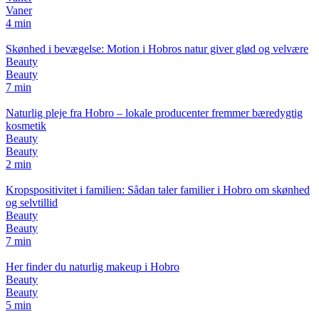
Vaner
4 min
Skønhed i bevægelse: Motion i Hobros natur giver glød og velvære
Beauty
Beauty
7 min
Naturlig pleje fra Hobro – lokale producenter fremmer bæredygtig
kosmetik
Beauty
Beauty
2 min
Kropspositivitet i familien: Sådan taler familier i Hobro om skønhed
og selvtillid
Beauty
Beauty
7 min
Her finder du naturlig makeup i Hobro
Beauty
Beauty
5 min