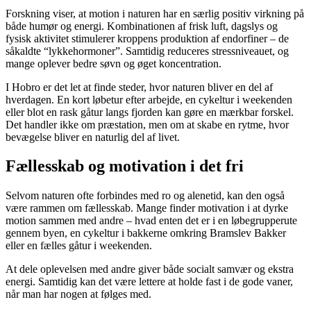
Forskning viser, at motion i naturen har en særlig positiv virkning på
både humør og energi. Kombinationen af frisk luft, dagslys og
fysisk aktivitet stimulerer kroppens produktion af endorfiner – de
såkaldte “lykkehormoner”. Samtidig reduceres stressniveauet, og
mange oplever bedre søvn og øget koncentration.
I Hobro er det let at finde steder, hvor naturen bliver en del af
hverdagen. En kort løbetur efter arbejde, en cykeltur i weekenden
eller blot en rask gåtur langs fjorden kan gøre en mærkbar forskel.
Det handler ikke om præstation, men om at skabe en rytme, hvor
bevægelse bliver en naturlig del af livet.
Fællesskab og motivation i det fri
Selvom naturen ofte forbindes med ro og alenetid, kan den også
være rammen om fællesskab. Mange finder motivation i at dyrke
motion sammen med andre – hvad enten det er i en løbegrupperute
gennem byen, en cykeltur i bakkerne omkring Bramslev Bakker
eller en fælles gåtur i weekenden.
At dele oplevelsen med andre giver både socialt samvær og ekstra
energi. Samtidig kan det være lettere at holde fast i de gode vaner,
når man har nogen at følges med.