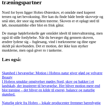
træningspartner
Nord for byen ligger Hobro Østerskov, et område med kuperet
terræn og tæt bevoksning. Her kan du finde både brede skovveje og
små stier, der snor sig mellem træerne. Skoven er et oplagt sted til
løb, mountainbike eller blot en frisk gåtur.
De mange højdeforskelle gør området ideelt til intervaltræning, men
også til stille fordybelse. Når du bevæger dig gennem skoven,
ændrer lydene sig – fuglesang, vind i trækronerne og dine egne
skridt på skovbunden. Det er motion, der ikke kun styrker
musklerne, men også giver ro i tankerne.
Læs også:
Skønhed i bevægelse: Motion i Hobros natur giver glød og velvære
Beauty
I Hobros smukke omgivelser mødes fjord, skov og bakker i et
landskab, der inspirerer til bevægelse. Her bliver motion mere end
blot træning – det bliver en kilde til energi, balance og naturlig
skønhed.
Naturlig pleje fra Hobro – lokale producenter fremmer bæredygtig