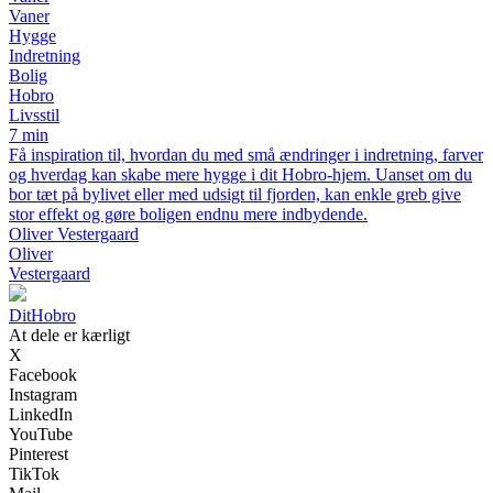
Vaner
Hygge
Indretning
Bolig
Hobro
Livsstil
7 min
Få inspiration til, hvordan du med små ændringer i indretning, farver
og hverdag kan skabe mere hygge i dit Hobro-hjem. Uanset om du
bor tæt på bylivet eller med udsigt til fjorden, kan enkle greb give
stor effekt og gøre boligen endnu mere indbydende.
Oliver Vestergaard
Oliver
Vestergaard
Dit
Hobro
At dele er kærligt
X
Facebook
Instagram
LinkedIn
YouTube
Pinterest
TikTok