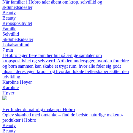
Når familier i Hobro taler åbent om krop, selvtillid og
skønhedsidealer
Beauty
Beauty
Kropspositivitet
Familie
Selvtillid
Skønhedsidealer
Lokalsamfund
7 min
I Hobro tager flere familier hul på ærlige samtaler om
kropspositivitet og selvværd. Artiklen undersøger, hvordan forældre
og børn sammen kan skabe et trygt rum, hvor alle føler sig godt
tilpas i deres egen krop – og hvordan lokale fællesskaber støtter den
udvikling.
Karoline Høyer
Karoline
Høyer
Her finder du naturlig makeup i Hobro
Oplev skønhed med omtanke – find de bedste naturlige makeup-
produkter i Hobro
Beauty
Beauty