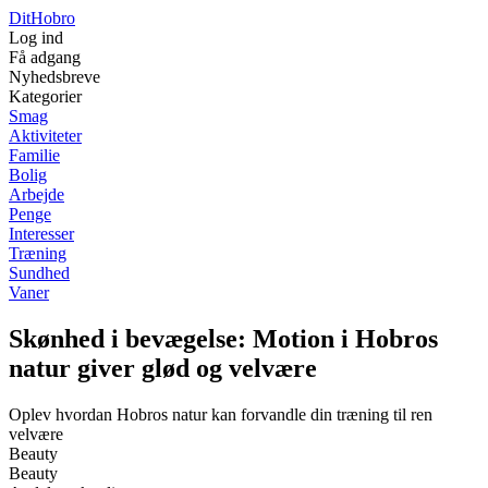
Dit
Hobro
Log ind
Få adgang
Nyhedsbreve
Kategorier
Smag
Aktiviteter
Familie
Bolig
Arbejde
Penge
Interesser
Træning
Sundhed
Vaner
Skønhed i bevægelse: Motion i Hobros
natur giver glød og velvære
Oplev hvordan Hobros natur kan forvandle din træning til ren
velvære
Beauty
Beauty