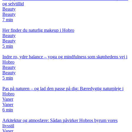
og selvtillid
Beauty
Beauty
7 min
Her finder du naturlig makeup i Hobro
Beauty
Beauty
5 min
Indre ro, ydre balance – yoga og mindfulness som skønhedens vej i
Hobro
Beauty
Beauty
5 min
Pas på naturen – og lad den passe på dig: Bæredygtig naturpleje i
Hobro
Vaner
Vaner
6 min
Arkitektur og atmosfære: Sådan påvirker Hobros byrum vores
livsstil
Vaner