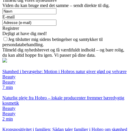
Tilmeld dig vores nyhedsbrev
Viden du kan bruge med det samme – sendt direkte til dig.
E-mail
Registrer
Dejligt at have dig med!
Jeg tilslutter mig sidens betingelser og samtykker til
persondatabehandling.
Tilmeld dig nyhedsbrevet og få værdifuldt indhold – og bare rolig,
du kan altid hoppe fra igen. Vi passer på dine data.
Skønhed i bevægelse: Motion i Hobros natur giver glød og velvære
Beauty
Beauty
7 min
Naturlig pleje fra Hobro – lokale producenter fremmer bæredygtig
kosmetik
Beauty
Beauty
2 min
Kropspositivitet i familien: Sådan taler familier i Hobro om skønhed