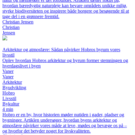
natur og mennesker er tæt forbundet. Artiklen sætter fokus på,
hvordan bæredygtig naturpleje kan bevare områdets unikke miljø,
styrke biodiversiteten og inspirere både borgere og besøgende til at
tage del i en grønnere fremtid.
Christian Jensen
Christian
Jensen
Arkitektur og atmosfære: Sådan påvirker Hobros byrum vores
livsstil
Oplev hvordan Hobros arkitektur og byrum former stemningen og
hverdagslivet i byen
Vaner
Vaner
Arkitektur
Byudvikling
Hobro
Livsstil
Bykultur
4 min
Hobro er en by, hvor historien møder nutiden i gader, pladser og
bygninger. Artiklen undersøger, hvordan byens arkitektur og
atmosfære påvirker vores måde at leve, mødes og bevæge os på –
og hvorfor det betyder noget for livskvaliteten.