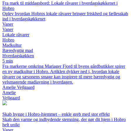
Fra mark til middagsbord: Lokale råvarer i hverdagskøkkenet i
Hobro
Oplev hvordan Hobros lokale råvarer bringer friskhed og fællesskab
ind i hverdagskøkkenet
Vaner
Vaner
Lokale råvarer
Hobro
Madkultur
Bæredygtig mad
Hverdagskøkken
5 min
Fra markerne omkring Mariager Fjord til byens gårdbutikker spirer
en ny madkultur i Hobro. Artiklen dykker ned i, hvordan lokale
råvarer og sæsonens smage kan inspirere til mere bæredygtig og
velsmagende madlavning i hverdagen.
Amelie Vejlgaard
Amelie
Vejlgaard
Skab hygge i Hobro-hjemmet – enkle greb med stor effekt
Skab den varme og indbydende stemning, der gør dit hjem i Hobro
helt unikt
Vaner