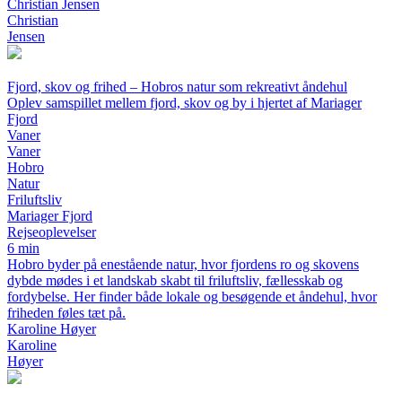
Christian Jensen
Christian
Jensen
Fjord, skov og frihed – Hobros natur som rekreativt åndehul
Oplev samspillet mellem fjord, skov og by i hjertet af Mariager
Fjord
Vaner
Vaner
Hobro
Natur
Friluftsliv
Mariager Fjord
Rejseoplevelser
6 min
Hobro byder på enestående natur, hvor fjordens ro og skovens
dybde mødes i et landskab skabt til friluftsliv, fællesskab og
fordybelse. Her finder både lokale og besøgende et åndehul, hvor
friheden føles tæt på.
Karoline Høyer
Karoline
Høyer